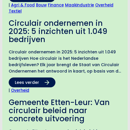
nationaal, regionaal en bedrijfsniveau.
|
Agri & Food
Bouw
Finance
Maakindustrie
Overheid
Aangeboden…
Textiel
Circulair ondernemen in
2025: 5 inzichten uit 1.049
bedrijven
Circulair ondernemen in 2025: 5 inzichten uit 1.049
bedrijven Hoe circulair is het Nederlandse
bedrijfsleven? Elk jaar brengt de Staat van Circulair
Ondernemen het antwoord in kaart, op basis van de
Circulaire Volwassenheidsmeting (CVM). De editie
Lees verder
van 2026 is gebaseerd…
|
Overheid
Gemeente Etten-Leur: Van
circulair beleid naar
concrete uitvoering