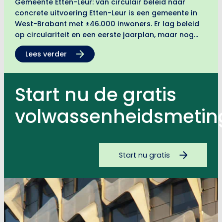
Gemeente Etten-Leur: van circulair beleid naar
concrete uitvoering Etten-Leur is een gemeente in
West-Brabant met ±46.000 inwoners. Er lag beleid
op circulariteit en een eerste jaarplan, maar nog
geen concreet plan voor de komende jaren. Samen
Lees verder
met Route Circulair vertaalde…
Start nu de gratis
volwassenheidsmetin
Start nu gratis