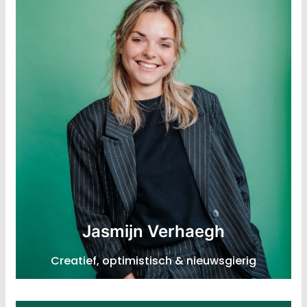
Consultant Strategie
Jasmijn Verhaegh
Expertise: Agri / food sector, textielsector,
Creatief, optimistisch & nieuwsgierig
ondernemerschap
LinkedIn