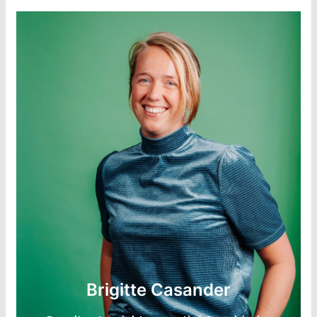
LinkedIn
Consultant Circulaire Volwassenheids-meting
Brigitte Casander
Expertise: MKB, consumptiegoederen, agri, bouw,