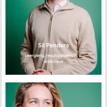
Sil Penders
Leergierig, resultaatgericht &
ambitieus
Junior Consultant Circulaire
Volwassenheids-meting
Expertise: Duurzaamheidsbeleid,
stakeholdermanagement,
strategische communicatie
LinkedIn