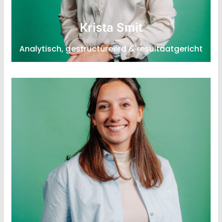
Lead Strategie & Organisatie-verandering
Krista Smit
Expertise: (Circulaire) Strategie, business modellen,
Analytisch, gestructureerd & resultaatgericht
innovatie
LinkedIn