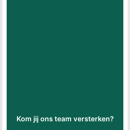
Solliciteer vandaag nog
LinkedIn
Onze open vacatures
Kom jij ons team versterken?