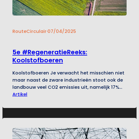
RouteCirculair
·
07/04/2025
5e #RegeneratieReeks:
Koolstofboeren
Koolstofboeren Je verwacht het misschien niet
maar naast de zware industrieën stoot ook de
landbouw veel CO2 emissies uit, namelijk 17%
van de totale nationale uitstoot1. Het is dus
Artikel
belangrijk dat de agrarische sector overstapt
naar een duurzamer landbouwmodel. Gelukkig
heeft deze sector een manier gevonden om
boeren hierbij te helpen zónder dat de boer…