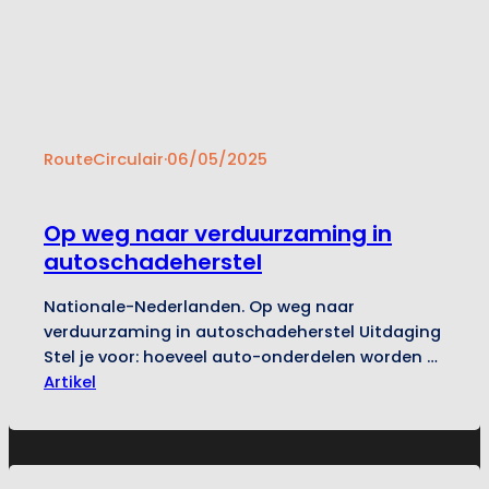
RouteCirculair
·
06/05/2025
Op weg naar verduurzaming in
autoschadeherstel
Nationale-Nederlanden. Op weg naar
verduurzaming in autoschadeherstel Uitdaging
Stel je voor: hoeveel auto-onderdelen worden er
jaarlijks vervangen? En wat als we die berg aan
Artikel
afval drastisch konden verminderen?
Nationale-Nederlanden stelde zichzelf precies
die vraag. Ze wilden de potentiële
milieuvoordelen blootleggen die schuilen in het