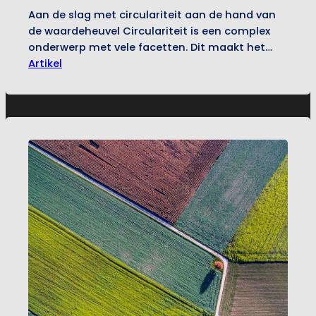
Aan de slag met circulariteit aan de hand van
de waardeheuvel Circulariteit is een complex
onderwerp met vele facetten. Dit maakt het
niet alleen lastig om te begrijpen wat het
Artikel
omvat, maar ook om het concreet toe te
passen in organisaties. Gelukkig zijn er diverse
modellen en strategieën die hierbij kunnen
helpen. Een van de…