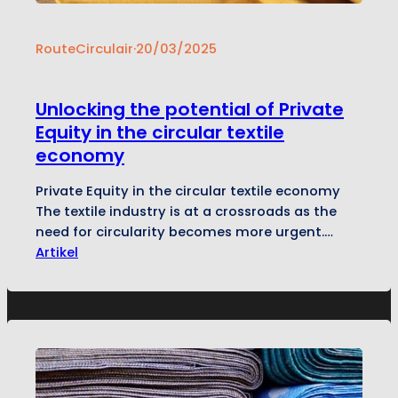
RouteCirculair
·
20/03/2025
Unlocking the potential of Private
Equity in the circular textile
economy
Private Equity in the circular textile economy
The textile industry is at a crossroads as the
need for circularity becomes more urgent.
Despite a near doubling of global investments
Artikel
in circular textile companies from 2020 to 2022,
systemic challenges such as fragmented
supply chains, high-risk perceptions, and lack
of expertise hinder widespread adoption.
Private Equity…