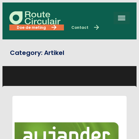
Skip
to
content
Doe de meting
Contact
Category:
Artikel