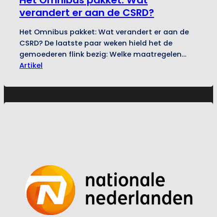
verandert er aan de CSRD?
Het Omnibus pakket: Wat verandert er aan de
CSRD? De laatste paar weken hield het de
gemoederen flink bezig: Welke maatregelen
gaat de Europese Unie nemen rondom de
Artikel
huidige duurzaamheidsrichtlijnen? Eind februari
heeft de Europese Commissie bekend gemaakt
wat er staat te gebeuren. Het Omnibus pakket
is een vereenvoudiging van de bestaande
richtlijnen en heeft…