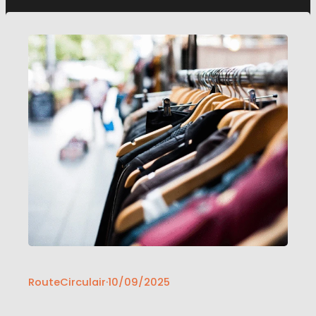
van te maken, hoe de samenwerking met Route
Circulair verliep en watvoor…
RouteCirculair
·
10/09/2025