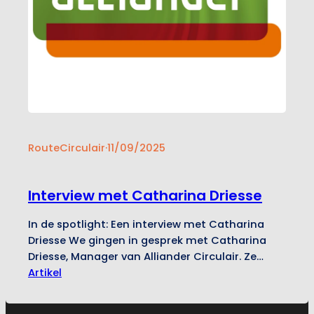
RouteCirculair
·
11/09/2025
Interview met Catharina Driesse
In de spotlight: Een interview met Catharina
Driesse We gingen in gesprek met Catharina
Driesse, Manager van Alliander Circulair. Ze
kreeg de opdracht structuur aan te brengen en
Artikel
de organisatie te professionaliseren. Ze vertelt
over haar visie om er echt een circulair bedrijf