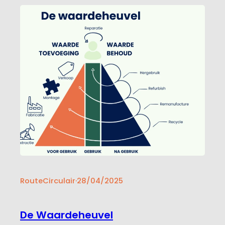
gebruik van tweedehands onderdelen voor de
meest voorkomende auto-reparaties. Hun doel:
…
RouteCirculair
·
28/04/2025
De Waardeheuvel