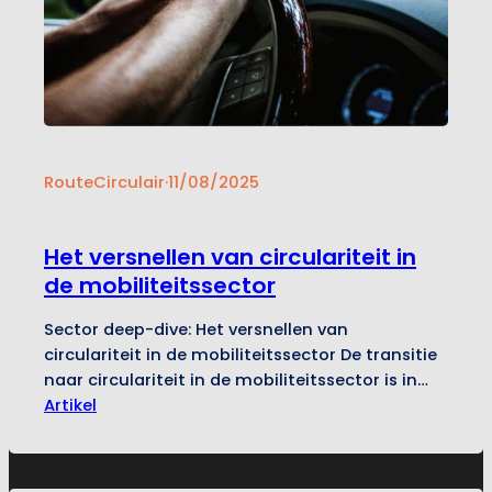
RouteCirculair
·
11/08/2025
Het versnellen van circulariteit in
de mobiliteitssector
Sector deep-dive: Het versnellen van
circulariteit in de mobiliteitssector De transitie
naar circulariteit in de mobiliteitssector is in
gang gezet, maar het gaat nog erg langzaam.
Artikel
Dat de transitie nodig is, is zeker: zo was de
sector in 2022 voor 40% circulair, maar zijn veel
van de circulaire initiatieven nog kleinschalig en