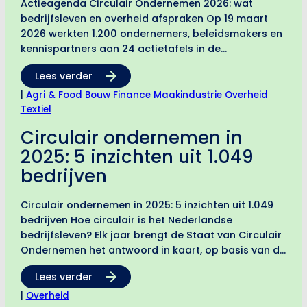
Actieagenda Circulair Ondernemen 2026: wat
bedrijfsleven en overheid afspraken Op 19 maart
2026 werkten 1.200 ondernemers, beleidsmakers en
kennispartners aan 24 actietafels in de
Werkspoorkathedraal in Utrecht. Het resultaat: een
Lees verder
actieagenda met concrete interventies op
nationaal, regionaal en bedrijfsniveau.
|
Agri & Food
Bouw
Finance
Maakindustrie
Overheid
Aangeboden…
Textiel
Circulair ondernemen in
2025: 5 inzichten uit 1.049
bedrijven
Circulair ondernemen in 2025: 5 inzichten uit 1.049
bedrijven Hoe circulair is het Nederlandse
bedrijfsleven? Elk jaar brengt de Staat van Circulair
Ondernemen het antwoord in kaart, op basis van de
Circulaire Volwassenheidsmeting (CVM). De editie
Lees verder
van 2026 is gebaseerd…
|
Overheid