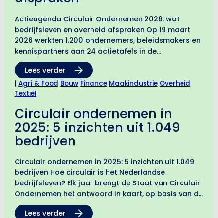
Actieagenda Circulair Ondernemen 2026: wat
bedrijfsleven en overheid afspraken Op 19 maart
2026 werkten 1.200 ondernemers, beleidsmakers en
kennispartners aan 24 actietafels in de
Werkspoorkathedraal in Utrecht. Het resultaat: een
Lees verder
actieagenda met concrete interventies op
nationaal, regionaal en bedrijfsniveau.
|
Agri & Food
Bouw
Finance
Maakindustrie
Overheid
Aangeboden…
Textiel
Circulair ondernemen in
2025: 5 inzichten uit 1.049
bedrijven
Circulair ondernemen in 2025: 5 inzichten uit 1.049
bedrijven Hoe circulair is het Nederlandse
bedrijfsleven? Elk jaar brengt de Staat van Circulair
Ondernemen het antwoord in kaart, op basis van de
Circulaire Volwassenheidsmeting (CVM). De editie
Lees verder
van 2026 is gebaseerd…